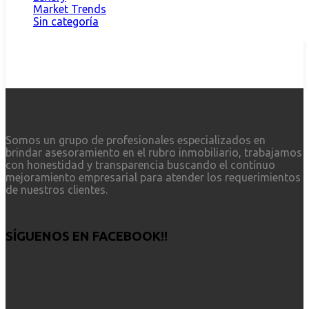
Market Trends
Sin categoría
Somos un grupo de profesionales especializados en
brindar asesoramiento en el rubro inmobiliario, trabajamos
con honestidad y transparencia buscando el contínuo
mejoramiento empresarial para atender los requerimientos
de nuestros clientes.
SÍGUENOS EN FACEBOOK!!