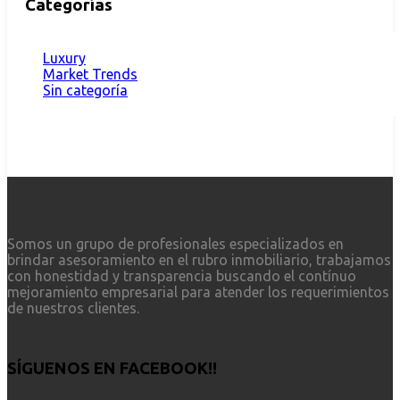
Categorías
Luxury
Market Trends
Sin categoría
Somos un grupo de profesionales especializados en
brindar asesoramiento en el rubro inmobiliario, trabajamos
con honestidad y transparencia buscando el contínuo
mejoramiento empresarial para atender los requerimientos
de nuestros clientes.
SÍGUENOS EN FACEBOOK!!