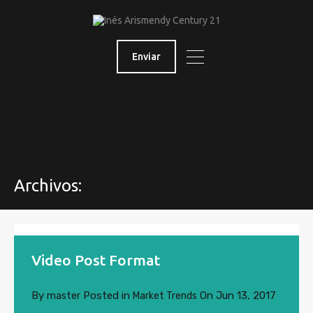
Enviar
Archivos:
Video Post Format
By
Posted in
On
Jun 13, 2017
master
Market Trends