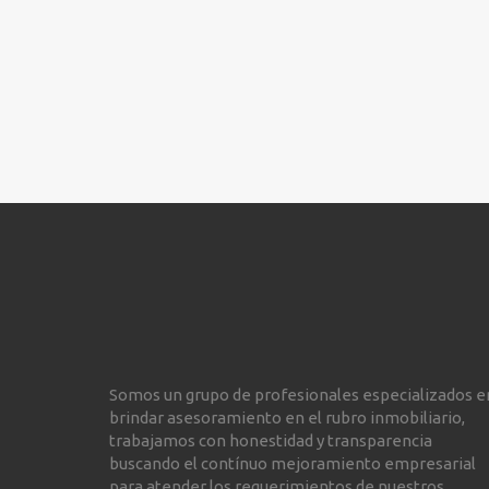
Somos un grupo de profesionales especializados e
brindar asesoramiento en el rubro inmobiliario,
trabajamos con honestidad y transparencia
buscando el contínuo mejoramiento empresarial
para atender los requerimientos de nuestros