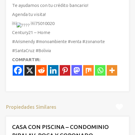
Te ayudamos con tu crédito bancario!
Agenda tu visita!
￼⁨
￼⁨75010020
Century21 – Home
#Arismendy
#monoambiente
#venta
#zonanorte
#SantaCruz
#Bolivia
COMPARTIR:
Propiedades Similares
CASA CON PISCINA – CONDOMINIO