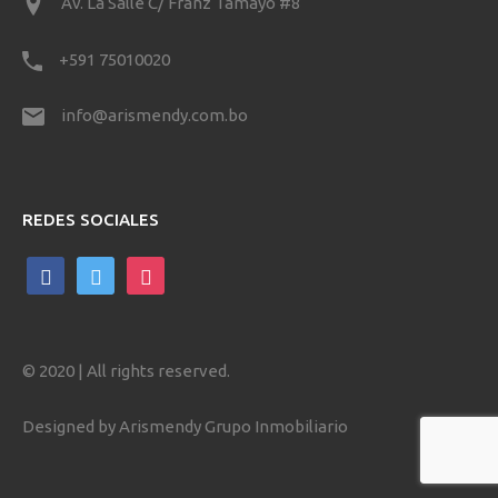
Av. La Salle C/ Franz Tamayo #8
+591 75010020
info@arismendy.com.bo
REDES SOCIALES
facebook
twitter
instagram
© 2020 | All rights reserved.
Designed by Arismendy Grupo Inmobiliario