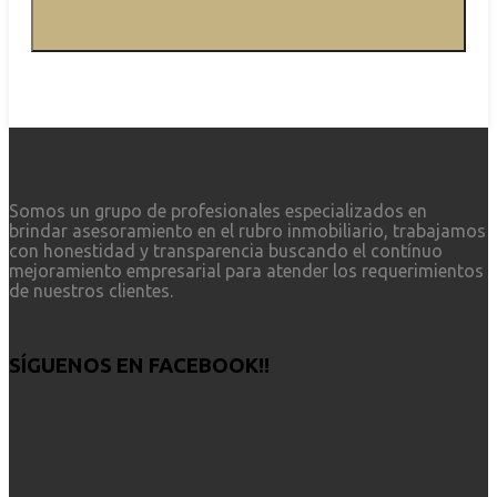
Somos un grupo de profesionales especializados en
brindar asesoramiento en el rubro inmobiliario, trabajamos
con honestidad y transparencia buscando el contínuo
mejoramiento empresarial para atender los requerimientos
de nuestros clientes.
SÍGUENOS EN FACEBOOK!!